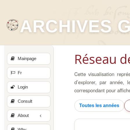
ARCHIVES 
Réseau d
Mainpage
Fr
Cette visualisation repr
d’explorer, par année, l
Login
correspondant pour affiche
Consult
Toutes les années
About
Why